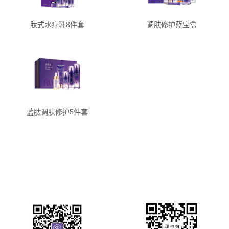
肽式水疗乳8件套
调肤修护蓝宝盒
蓝肽调肤修护5件套