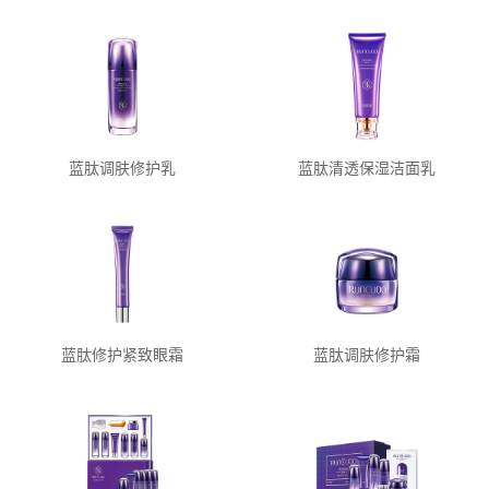
蓝肽调肤修护乳
蓝肽清透保湿洁面乳
蓝肽修护紧致眼霜
蓝肽调肤修护霜